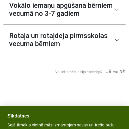
Vokālo iemaņu apgūšana bērniem
vecumā no 3-7 gadiem
Rotaļa un rotaļdeja pirmsskolas
vecuma bērniem
JĀ
NĒ
Vai informācija bija noderīga?
vai
Sīkdatnes
Šajā tīmekļa vietnē mēs izmantojam savas un trešo pušu